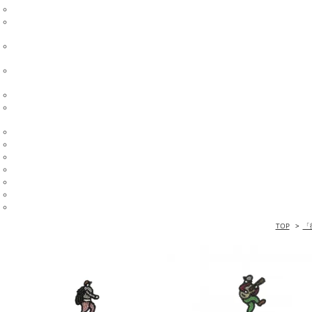
TOP
>
「