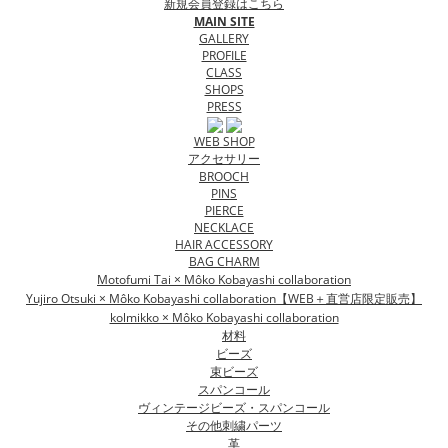
新規会員登録はこちら
MAIN SITE
GALLERY
PROFILE
CLASS
SHOPS
PRESS
WEB SHOP
アクセサリー
BROOCH
PINS
PIERCE
NECKLACE
HAIR ACCESSORY
BAG CHARM
Motofumi Tai × Môko Kobayashi collaboration
Yujiro Otsuki × Môko Kobayashi collaboration【WEB＋直営店限定販売】
kolmikko × Môko Kobayashi collaboration
材料
ビーズ
束ビーズ
スパンコール
ヴィンテージビーズ・スパンコール
その他刺繍パーツ
革