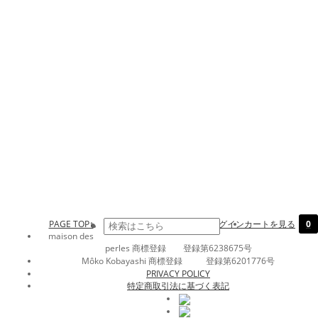
PAGE TOP↑
ログイン
カートを見る
0
maison des
perles 商標登録 登録第6238675号
Môko Kobayashi 商標登録 登録第6201776号
PRIVACY POLICY
特定商取引法に基づく表記