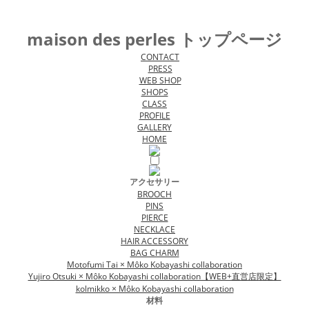
maison des perles トップページ
CONTACT
PRESS
WEB SHOP
SHOPS
CLASS
PROFILE
GALLERY
HOME
アクセサリー
BROOCH
PINS
PIERCE
NECKLACE
HAIR ACCESSORY
BAG CHARM
Motofumi Tai × Môko Kobayashi collaboration
Yujiro Otsuki × Môko Kobayashi collaboration【WEB+直営店限定】
kolmikko × Môko Kobayashi collaboration
材料