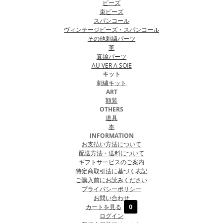
ビーズ
束ビーズ
スパンコール
ヴィンテージビーズ・スパンコール
その他刺繍パーツ
革
真鍮パーツ
AU VER A SOIE
キット
刺繍キット
ART
額装
OTHERS
道具
本
INFORMATION
お支払い方法について
配送方法・送料について
ギフトサービスのご案内
特定商取引法に基づく表記
ご購入前にお読みください
プライバシーポリシー
お問い合わせ
カートを見る
0
ログイン