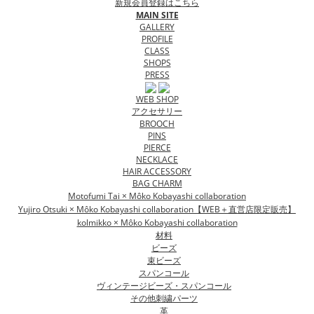
新規会員登録はこちら
MAIN SITE
GALLERY
PROFILE
CLASS
SHOPS
PRESS
WEB SHOP
アクセサリー
BROOCH
PINS
PIERCE
NECKLACE
HAIR ACCESSORY
BAG CHARM
Motofumi Tai × Môko Kobayashi collaboration
Yujiro Otsuki × Môko Kobayashi collaboration【WEB＋直営店限定販売】
kolmikko × Môko Kobayashi collaboration
材料
ビーズ
束ビーズ
スパンコール
ヴィンテージビーズ・スパンコール
その他刺繍パーツ
革