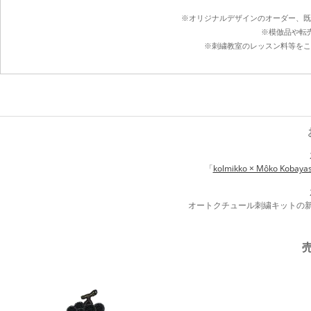
※オリジナルデザインのオーダー、既
※模倣品や転
※刺繍教室のレッスン料等をこ
「
kolmikko × Môko Kobayash
オートクチュール刺繍キットの