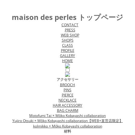
maison des perles トップページ
CONTACT
PRESS
WEB SHOP
SHOPS
CLASS
PROFILE
GALLERY
HOME
アクセサリー
BROOCH
PINS
PIERCE
NECKLACE
HAIR ACCESSORY
BAG CHARM
Motofumi Tai × Môko Kobayashi collaboration
Yujiro Otsuki × Môko Kobayashi collaboration【WEB+直営店限定】
kolmikko × Môko Kobayashi collaboration
材料