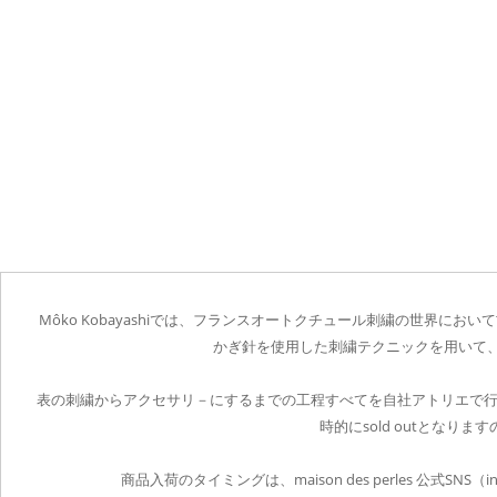
Môko Kobayashiでは、フランスオートクチュール刺繍の世界において古く
かぎ針を使用した刺繍テクニックを用いて
表の刺繍からアクセサリ－にするまでの工程すべてを自社アトリエで
時的にsold outとなり
商品入荷のタイミングは、maison des perles 公式SN