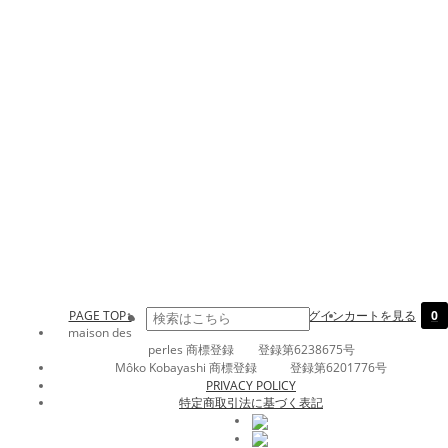
PAGE TOP↑
ログイン
カートを見る
0
maison des
perles 商標登録 登録第6238675号
Môko Kobayashi 商標登録 登録第6201776号
PRIVACY POLICY
特定商取引法に基づく表記