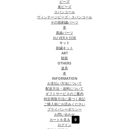
ビーズ
束ビーズ
スパンコール
ヴィンテージビーズ・スパンコール
その他刺繍パーツ
革
真鍮パーツ
AU VER A SOIE
キット
刺繍キット
ART
額装
OTHERS
道具
本
INFORMATION
お支払い方法について
配送方法・送料について
ギフトサービスのご案内
特定商取引法に基づく表記
ご購入前にお読みください
プライバシーポリシー
お問い合わせ
カートを見る
0
ログイン