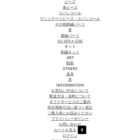
ビーズ
束ビーズ
スパンコール
ヴィンテージビーズ・スパンコール
その他刺繍パーツ
革
真鍮パーツ
AU VER A SOIE
キット
刺繍キット
ART
額装
OTHERS
道具
本
INFORMATION
お支払い方法について
配送方法・送料について
ギフトサービスのご案内
特定商取引法に基づく表記
ご購入前にお読みください
プライバシーポリシー
お問い合わせ
カートを見る
0
ログイン