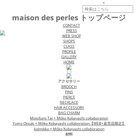
maison des perles トップページ
CONTACT
PRESS
WEB SHOP
SHOPS
CLASS
PROFILE
GALLERY
HOME
アクセサリー
BROOCH
PINS
PIERCE
NECKLACE
HAIR ACCESSORY
BAG CHARM
Motofumi Tai × Môko Kobayashi collaboration
Yujiro Otsuki × Môko Kobayashi collaboration【WEB+直営店限定】
kolmikko × Môko Kobayashi collaboration
材料