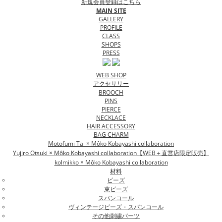
新規会員登録はこちら
MAIN SITE
GALLERY
PROFILE
CLASS
SHOPS
PRESS
WEB SHOP
アクセサリー
BROOCH
PINS
PIERCE
NECKLACE
HAIR ACCESSORY
BAG CHARM
Motofumi Tai × Môko Kobayashi collaboration
Yujiro Otsuki × Môko Kobayashi collaboration【WEB＋直営店限定販売】
kolmikko × Môko Kobayashi collaboration
材料
ビーズ
束ビーズ
スパンコール
ヴィンテージビーズ・スパンコール
その他刺繍パーツ