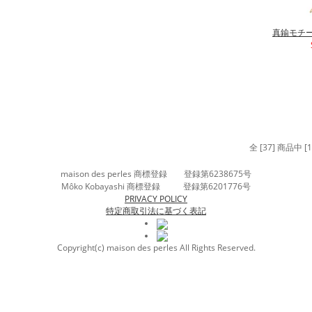
真鍮モチ
全 [37] 商品中
maison des perles 商標登録 登録第6238675号
Môko Kobayashi 商標登録 登録第6201776号
PRIVACY POLICY
特定商取引法に基づく表記
Copyright(c) maison des perles All Rights Reserved.