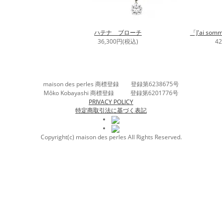
ハテナ ブローチ
「J'ai so
36,300円(税込)
4
maison des perles 商標登録 登録第6238675号
Môko Kobayashi 商標登録 登録第6201776号
PRIVACY POLICY
特定商取引法に基づく表記
Copyright(c) maison des perles All Rights Reserved.