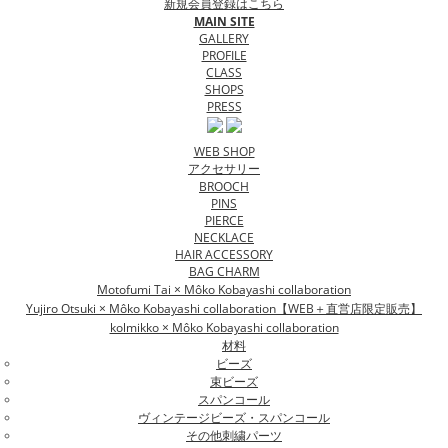
新規会員登録はこちら
MAIN SITE
GALLERY
PROFILE
CLASS
SHOPS
PRESS
WEB SHOP
アクセサリー
BROOCH
PINS
PIERCE
NECKLACE
HAIR ACCESSORY
BAG CHARM
Motofumi Tai × Môko Kobayashi collaboration
Yujiro Otsuki × Môko Kobayashi collaboration【WEB＋直営店限定販売】
kolmikko × Môko Kobayashi collaboration
材料
ビーズ
束ビーズ
スパンコール
ヴィンテージビーズ・スパンコール
その他刺繍パーツ