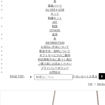
革
真鍮パーツ
AU VER A SOIE
キット
刺繍キット
ART
額装
OTHERS
道具
本
INFORMATION
お支払い方法について
配送方法・送料について
ギフトサービスのご案内
特定商取引法に基づく表記
ご購入前にお読みください
プライバシーポリシー
お問合せ
PAGE TOP↑
ログイン
カートを見る
0
TOP
>
NECKL