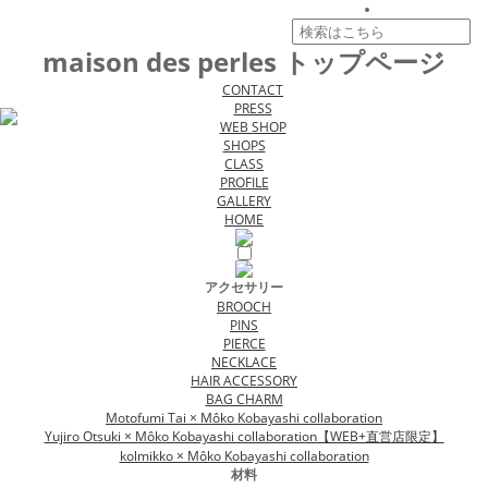
maison des perles トップページ
CONTACT
PRESS
WEB SHOP
SHOPS
CLASS
PROFILE
GALLERY
HOME
アクセサリー
BROOCH
PINS
PIERCE
NECKLACE
HAIR ACCESSORY
BAG CHARM
Motofumi Tai × Môko Kobayashi collaboration
Yujiro Otsuki × Môko Kobayashi collaboration【WEB+直営店限定】
kolmikko × Môko Kobayashi collaboration
材料