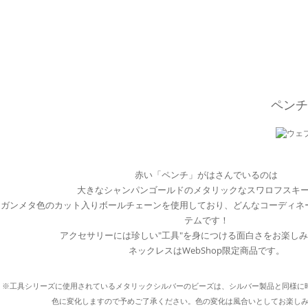
ペンチ
赤い「ペンチ」がはさんでいるのは
大きなシャンパンゴールドのメタリックなスワロフスキ
ガンメタ色のカット入りボールチェーンを使用しており、どんなコーディネ
テムです！
アクセサリーには珍しい"工具"を身につける面白さをお楽し
ネックレスはWebShop限定商品です。
※工具シリーズに使用されているメタリックシルバーのビーズは、シルバー製品と同様に
色に変化しますので予めご了承ください。色の変化は風合いとしてお楽し