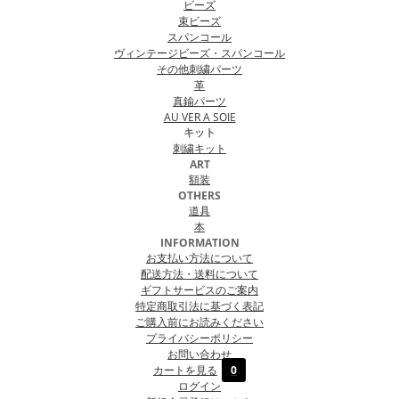
ビーズ
束ビーズ
スパンコール
ヴィンテージビーズ・スパンコール
その他刺繍パーツ
革
真鍮パーツ
AU VER A SOIE
キット
刺繍キット
ART
額装
OTHERS
道具
本
INFORMATION
お支払い方法について
配送方法・送料について
ギフトサービスのご案内
特定商取引法に基づく表記
ご購入前にお読みください
プライバシーポリシー
お問い合わせ
カートを見る
0
ログイン