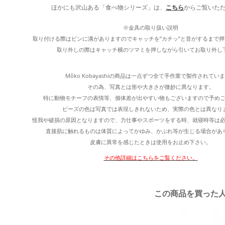
ほかにも沢山ある「食べ物シリーズ」は、
こちら
からご覧いた
※金具の取り扱い説明
取り付ける際はピンに溝がありますのでキャッチを”カチッ”と音がするまで
取り外しの際はキャッチ横のツマミを押しながら引いてお取り外し
Môko Kobayashiの商品は一点ずつ全て手作業で製作されてい
その為、写真とは形や大きさが微妙に異なります。
特に動物モチーフの表情等、個体差が出やすい物もございますので予め
ビーズの色は写真では表現しきれないため、実際の色とは異なり
怪我や破損の原因となりますので、力仕事やスポーツをする時、就寝時等は
直接肌に触れるものは体質によってかゆみ、かぶれ等が生じる場合があ
皮膚に異常を感じたときは使用をお止め下さい。
その他詳細はこちらをご覧ください。
この商品を買った