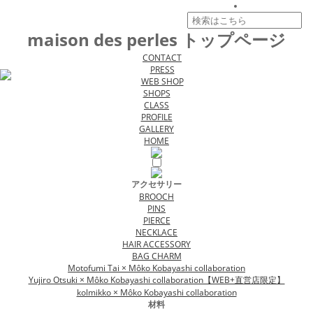
maison des perles トップページ
CONTACT
PRESS
WEB SHOP
SHOPS
CLASS
PROFILE
GALLERY
HOME
アクセサリー
BROOCH
PINS
PIERCE
NECKLACE
HAIR ACCESSORY
BAG CHARM
Motofumi Tai × Môko Kobayashi collaboration
Yujiro Otsuki × Môko Kobayashi collaboration【WEB+直営店限定】
kolmikko × Môko Kobayashi collaboration
材料