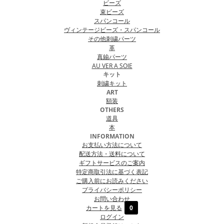
ビーズ
束ビーズ
スパンコール
ヴィンテージビーズ・スパンコール
その他刺繍パーツ
革
真鍮パーツ
AU VER A SOIE
キット
刺繍キット
ART
額装
OTHERS
道具
本
INFORMATION
お支払い方法について
配送方法・送料について
ギフトサービスのご案内
特定商取引法に基づく表記
ご購入前にお読みください
プライバシーポリシー
お問い合わせ
カートを見る
0
ログイン