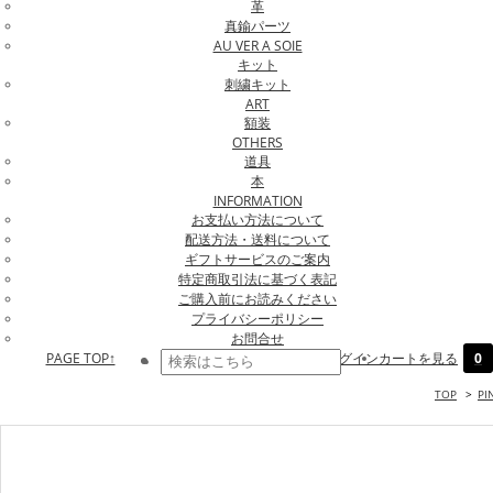
革
真鍮パーツ
AU VER A SOIE
キット
刺繍キット
ART
額装
OTHERS
道具
本
INFORMATION
お支払い方法について
配送方法・送料について
ギフトサービスのご案内
特定商取引法に基づく表記
ご購入前にお読みください
プライバシーポリシー
お問合せ
PAGE TOP↑
ログイン
カートを見る
0
TOP
>
PI