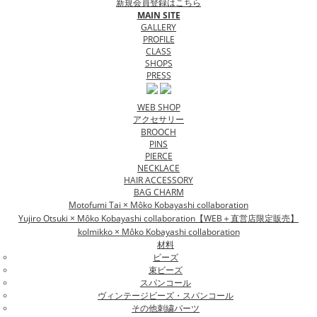
新規会員登録はこちら
MAIN SITE
GALLERY
PROFILE
CLASS
SHOPS
PRESS
WEB SHOP
アクセサリー
BROOCH
PINS
PIERCE
NECKLACE
HAIR ACCESSORY
BAG CHARM
Motofumi Tai × Môko Kobayashi collaboration
Yujiro Otsuki × Môko Kobayashi collaboration【WEB＋直営店限定販売】
kolmikko × Môko Kobayashi collaboration
材料
ビーズ
束ビーズ
スパンコール
ヴィンテージビーズ・スパンコール
その他刺繍パーツ