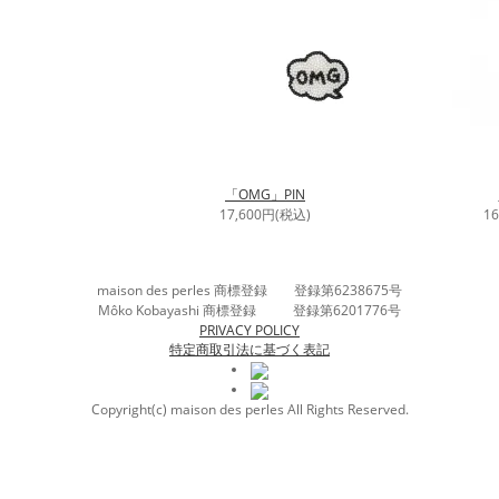
「OMG」PIN
17,600円(税込)
1
maison des perles 商標登録 登録第6238675号
Môko Kobayashi 商標登録 登録第6201776号
PRIVACY POLICY
特定商取引法に基づく表記
Copyright(c) maison des perles All Rights Reserved.