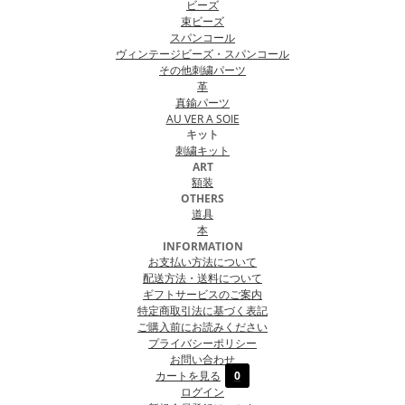
ビーズ
束ビーズ
スパンコール
ヴィンテージビーズ・スパンコール
その他刺繍パーツ
革
真鍮パーツ
AU VER A SOIE
キット
刺繍キット
ART
額装
OTHERS
道具
本
INFORMATION
お支払い方法について
配送方法・送料について
ギフトサービスのご案内
特定商取引法に基づく表記
ご購入前にお読みください
プライバシーポリシー
お問い合わせ
カートを見る
0
ログイン