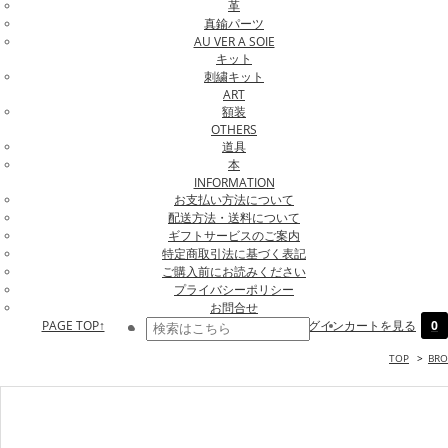
革
真鍮パーツ
AU VER A SOIE
キット
刺繍キット
ART
額装
OTHERS
道具
本
INFORMATION
お支払い方法について
配送方法・送料について
ギフトサービスのご案内
特定商取引法に基づく表記
ご購入前にお読みください
プライバシーポリシー
お問合せ
PAGE TOP↑
ログイン
カートを見る
0
TOP
>
BR