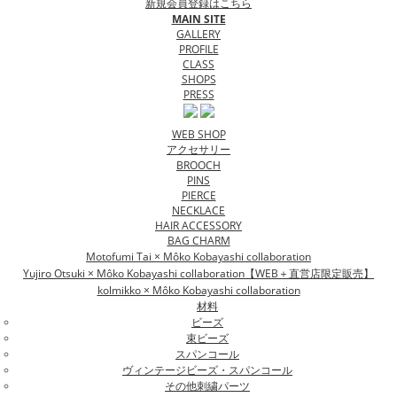
新規会員登録はこちら
MAIN SITE
GALLERY
PROFILE
CLASS
SHOPS
PRESS
WEB SHOP
アクセサリー
BROOCH
PINS
PIERCE
NECKLACE
HAIR ACCESSORY
BAG CHARM
Motofumi Tai × Môko Kobayashi collaboration
Yujiro Otsuki × Môko Kobayashi collaboration【WEB＋直営店限定販売】
kolmikko × Môko Kobayashi collaboration
材料
ビーズ
束ビーズ
スパンコール
ヴィンテージビーズ・スパンコール
その他刺繍パーツ