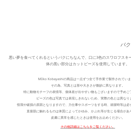
バク
悪い夢を食べてくれるというバクにちなんで、口に3色のスワロフスキ
体の黒い部分はカットビーズを使用しています。
Môko Kobayashiの商品は一点ずつ全て手作業で製作されてい
その為、写真とは形や大きさが微妙に異なります。
特に動物モチーフの表情等、個体差が出やすい物もございますので予めご
ビーズの色は写真では表現しきれないため、実際の色とは異なり
怪我や破損の原因となりますので、力仕事やスポーツをする時、就寝時等は必
直接肌に触れるものは体質によってかゆみ、かぶれ等が生じる場合があ
皮膚に異常を感じたときは使用をお止めください。
その他詳細はこちらをご覧ください。