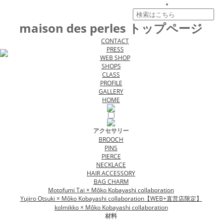
maison des perles トップページ
CONTACT
PRESS
WEB SHOP
SHOPS
CLASS
PROFILE
GALLERY
HOME
アクセサリー
BROOCH
PINS
PIERCE
NECKLACE
HAIR ACCESSORY
BAG CHARM
Motofumi Tai × Môko Kobayashi collaboration
Yujiro Otsuki × Môko Kobayashi collaboration【WEB+直営店限定】
kolmikko × Môko Kobayashi collaboration
材料