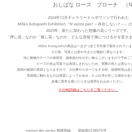
おしばな ローズ ブローチ （N’ e
2024年12月ギャラリードゥポワソンで行われた
Môko Kobayashi Exhibition『N’ existe pas? ～存在しな
2025年、新たに加わった想像の花シリーズです。
「押し花」なのか「推し花」なのか、どんな意味で身につけるかを皆さ
Môko Kobayashiの商品は一点ずつ全て手作業で製作されてい
その為、写真とは形や大きさが微妙に異なります。
特に動物モチーフの表情等、個体差が出やすい物もございますので予めご
ビーズの色は写真では表現しきれないため、実際の色とは異なり
怪我や破損の原因となりますので、力仕事やスポーツをする時、就寝時等は必
直接肌に触れるものは体質によってかゆみ、かぶれ等が生じる場合があ
皮膚に異常を感じたときは使用をお止めください。
その他詳細はこちらをご覧ください。
maison des perles 商標登録 登録第6238675号