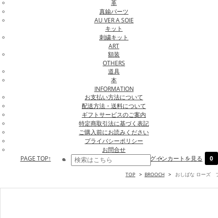
革
真鍮パーツ
AU VER A SOIE
キット
刺繍キット
ART
額装
OTHERS
道具
本
INFORMATION
お支払い方法について
配送方法・送料について
ギフトサービスのご案内
特定商取引法に基づく表記
ご購入前にお読みください
プライバシーポリシー
お問合せ
PAGE TOP↑
ログイン
カートを見る
0
TOP
>
BROOCH
>
おしばな ローズ ブロ