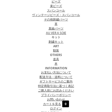
ビーズ
束ビーズ
スパンコール
ヴィンテージビーズ・スパンコール
その他刺繍パーツ
革
真鍮パーツ
AU VER A SOIE
キット
刺繍キット
ART
額装
OTHERS
道具
本
INFORMATION
お支払い方法について
配送方法・送料について
ギフトサービスのご案内
特定商取引法に基づく表記
ご購入前にお読みください
プライバシーポリシー
お問い合わせ
カートを見る
0
ログイン