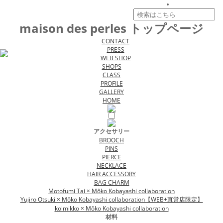
maison des perles トップページ
CONTACT
PRESS
WEB SHOP
SHOPS
CLASS
PROFILE
GALLERY
HOME
アクセサリー
BROOCH
PINS
PIERCE
NECKLACE
HAIR ACCESSORY
BAG CHARM
Motofumi Tai × Môko Kobayashi collaboration
Yujiro Otsuki × Môko Kobayashi collaboration【WEB+直営店限定】
kolmikko × Môko Kobayashi collaboration
材料