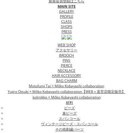
新規会員登録はこちら
MAIN SITE
GALLERY
PROFILE
CLASS
SHOPS
PRESS
WEB SHOP
アクセサリー
BROOCH
PINS
PIERCE
NECKLACE
HAIR ACCESSORY
BAG CHARM
Motofumi Tai × Môko Kobayashi collaboration
Yujiro Otsuki × Môko Kobayashi collaboration【WEB＋直営店限定販売】
kolmikko × Môko Kobayashi collaboration
材料
ビーズ
束ビーズ
スパンコール
ヴィンテージビーズ・スパンコール
その他刺繍パーツ