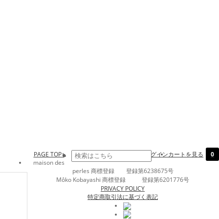
PAGE TOP↑
ログイン
カートを見る
0
maison des
perles 商標登録 登録第6238675号
Môko Kobayashi 商標登録 登録第6201776号
PRIVACY POLICY
特定商取引法に基づく表記