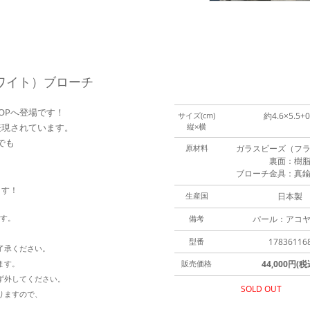
ワイト）ブローチ
OPへ登場です！
サイズ(cm)
約4.6×5.5+0
表現されています。
縦×横
でも
原材料
ガラスビーズ（フ
裏面：樹
ブローチ金具：真
ます！
生産国
日本製
ます。
備考
パール：アコ
型番
17836116
了承ください。
ます。
販売価格
44,000円(税
ず外してください。
SOLD OUT
りますので、