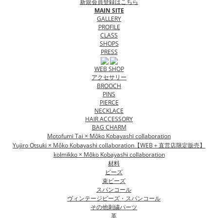
新規会員登録はこちら
MAIN SITE
GALLERY
PROFILE
CLASS
SHOPS
PRESS
WEB SHOP
アクセサリー
BROOCH
PINS
PIERCE
NECKLACE
HAIR ACCESSORY
BAG CHARM
Motofumi Tai × Môko Kobayashi collaboration
Yujiro Otsuki × Môko Kobayashi collaboration【WEB＋直営店限定販売】
kolmikko × Môko Kobayashi collaboration
材料
ビーズ
束ビーズ
スパンコール
ヴィンテージビーズ・スパンコール
その他刺繍パーツ
革