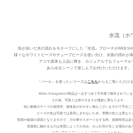
水流（ホ
魚が泳いだ水の流れをモチーフにした『水流』ブローチがWEB SH
様々なホワイトビーズやチューブビーズを使い分け、水面の揺れが
アコヤ真珠も上品に輝き、カジュアルでもフォーマル
あらゆるシーンで楽しんでお付けいただけます。
「パール」を使ったシリーズは
こちら
からもご覧いただけ
Môko Kobayashiの商品は一点ずつ全て手作業で製作されてい
その為、写真とは形や大きさが微妙に異なります。
特に動物モチーフの表情等、個体差が出やすい物もございますので予めご
ビーズの色は写真では表現しきれないため、実際の色とは異なり
怪我や破損の原因となりますので、力仕事やスポーツをする時、就寝時等は必
直接肌に触れるものは体質によってかゆみ、かぶれ等が生じる場合があ
皮膚に異常を感じたときは使用をお止めください。