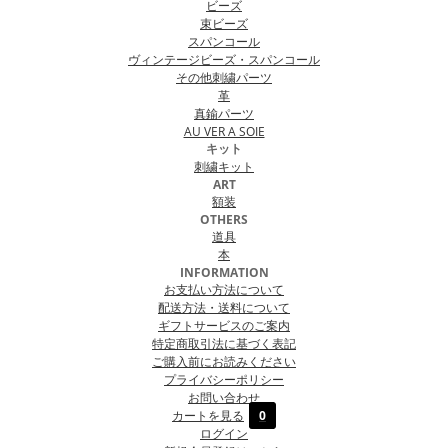
ビーズ
束ビーズ
スパンコール
ヴィンテージビーズ・スパンコール
その他刺繍パーツ
革
真鍮パーツ
AU VER A SOIE
キット
刺繍キット
ART
額装
OTHERS
道具
本
INFORMATION
お支払い方法について
配送方法・送料について
ギフトサービスのご案内
特定商取引法に基づく表記
ご購入前にお読みください
プライバシーポリシー
お問い合わせ
カートを見る
0
ログイン