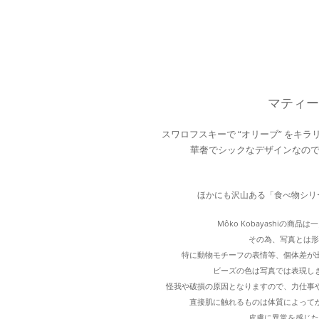
マティー
スワロフスキーで “オリーブ” をキ
華奢でシックなデザインなの
ほかにも沢山ある「食べ物シリ
Môko Kobayashiの
その為、写真とは形
特に動物モチーフの表情等、個体差が
ビーズの色は写真では表現し
怪我や破損の原因となりますので、力仕事
直接肌に触れるものは体質によって
皮膚に異常を感じた