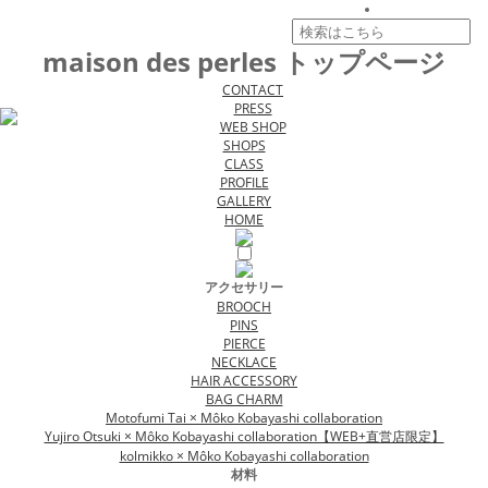
maison des perles トップページ
CONTACT
PRESS
WEB SHOP
SHOPS
CLASS
PROFILE
GALLERY
HOME
アクセサリー
BROOCH
PINS
PIERCE
NECKLACE
HAIR ACCESSORY
BAG CHARM
Motofumi Tai × Môko Kobayashi collaboration
Yujiro Otsuki × Môko Kobayashi collaboration【WEB+直営店限定】
kolmikko × Môko Kobayashi collaboration
材料