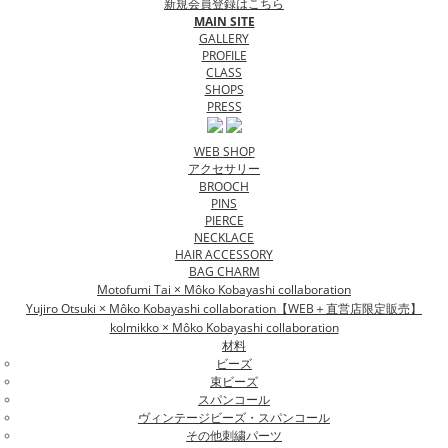
新規会員登録はこちら
MAIN SITE
GALLERY
PROFILE
CLASS
SHOPS
PRESS
WEB SHOP
アクセサリー
BROOCH
PINS
PIERCE
NECKLACE
HAIR ACCESSORY
BAG CHARM
Motofumi Tai × Môko Kobayashi collaboration
Yujiro Otsuki × Môko Kobayashi collaboration【WEB＋直営店限定販売】
kolmikko × Môko Kobayashi collaboration
材料
ビーズ
束ビーズ
スパンコール
ヴィンテージビーズ・スパンコール
その他刺繍パーツ