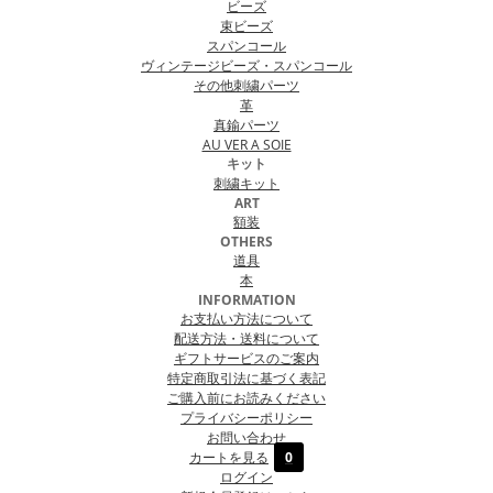
ビーズ
束ビーズ
スパンコール
ヴィンテージビーズ・スパンコール
その他刺繍パーツ
革
真鍮パーツ
AU VER A SOIE
キット
刺繍キット
ART
額装
OTHERS
道具
本
INFORMATION
お支払い方法について
配送方法・送料について
ギフトサービスのご案内
特定商取引法に基づく表記
ご購入前にお読みください
プライバシーポリシー
お問い合わせ
カートを見る
0
ログイン