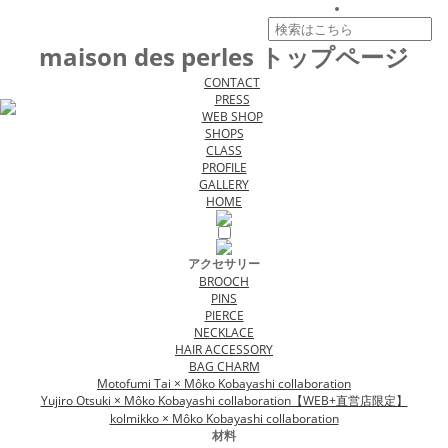
maison des perles トップページ
CONTACT
PRESS
WEB SHOP
SHOPS
CLASS
PROFILE
GALLERY
HOME
アクセサリー
BROOCH
PINS
PIERCE
NECKLACE
HAIR ACCESSORY
BAG CHARM
Motofumi Tai × Môko Kobayashi collaboration
Yujiro Otsuki × Môko Kobayashi collaboration【WEB+直営店限定】
kolmikko × Môko Kobayashi collaboration
材料