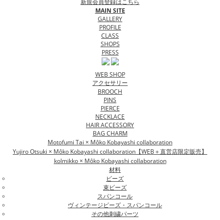
新規会員登録はこちら
MAIN SITE
GALLERY
PROFILE
CLASS
SHOPS
PRESS
WEB SHOP
アクセサリー
BROOCH
PINS
PIERCE
NECKLACE
HAIR ACCESSORY
BAG CHARM
Motofumi Tai × Môko Kobayashi collaboration
Yujiro Otsuki × Môko Kobayashi collaboration【WEB＋直営店限定販売】
kolmikko × Môko Kobayashi collaboration
材料
ビーズ
束ビーズ
スパンコール
ヴィンテージビーズ・スパンコール
その他刺繍パーツ