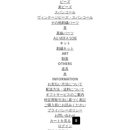
ビーズ
束ビーズ
スパンコール
ヴィンテージビーズ・スパンコール
その他刺繍パーツ
革
真鍮パーツ
AU VER A SOIE
キット
刺繍キット
ART
額装
OTHERS
道具
本
INFORMATION
お支払い方法について
配送方法・送料について
ギフトサービスのご案内
特定商取引法に基づく表記
ご購入前にお読みください
プライバシーポリシー
お問い合わせ
カートを見る
0
ログイン