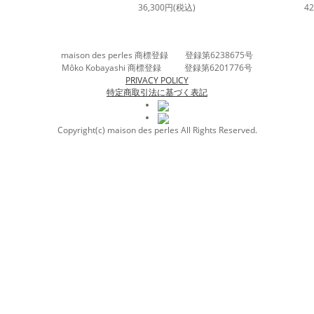
36,300円(税込)
4
maison des perles 商標登録 登録第6238675号
Môko Kobayashi 商標登録 登録第6201776号
PRIVACY POLICY
特定商取引法に基づく表記
Copyright(c) maison des perles All Rights Reserved.