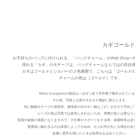
カギゴール
お手持ちのバッグに付けられる、「バッグチャーム」がWeb Shop
揺れる「カギ」のモチーフは、バッグチャームならではの存在
カギはゴールドとシルバーの２色展開で、こちらは「ゴールド
チャームの色は［ゴールド］です。
Môko Kobayashiの商品は一点ずつ全て手作業で製作されてい
その為、写真とは形や大きさが微妙に異なります。
特に動物モチーフの表情等、個体差が出やすい物もございますので予めご
ビーズの色は写真では表現しきれないため、実際の色とは異なり
怪我や破損の原因となりますので、力仕事やスポーツをする時、就寝時等は必
直接肌に触れるものは体質によってかゆみ、かぶれ等が生じる場合があ
皮膚に異常を感じたときは使用をお止めください。