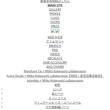
新規会員登録はこちら
MAIN SITE
GALLERY
PROFILE
CLASS
SHOPS
PRESS
WEB SHOP
アクセサリー
BROOCH
PINS
PIERCE
NECKLACE
HAIR ACCESSORY
BAG CHARM
Motofumi Tai × Môko Kobayashi collaboration
Yujiro Otsuki × Môko Kobayashi collaboration【WEB＋直営店限定販売】
kolmikko × Môko Kobayashi collaboration
材料
ビーズ
束ビーズ
スパンコール
ヴィンテージビーズ・スパンコール
その他刺繍パーツ