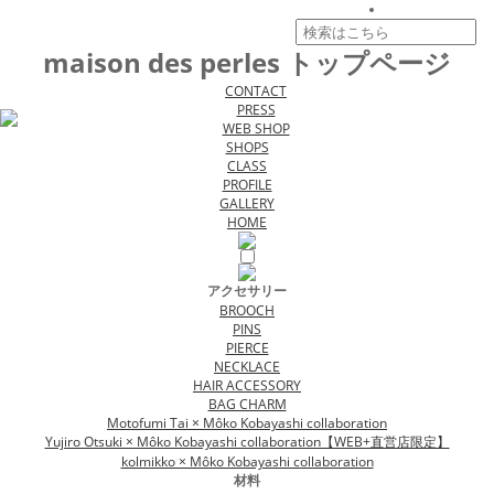
maison des perles トップページ
CONTACT
PRESS
WEB SHOP
SHOPS
CLASS
PROFILE
GALLERY
HOME
アクセサリー
BROOCH
PINS
PIERCE
NECKLACE
HAIR ACCESSORY
BAG CHARM
Motofumi Tai × Môko Kobayashi collaboration
Yujiro Otsuki × Môko Kobayashi collaboration【WEB+直営店限定】
kolmikko × Môko Kobayashi collaboration
材料