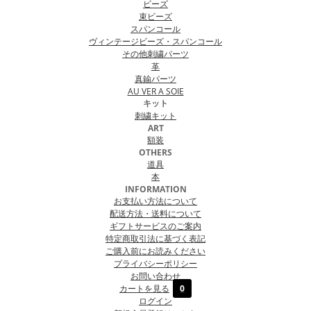
ビーズ
束ビーズ
スパンコール
ヴィンテージビーズ・スパンコール
その他刺繍パーツ
革
真鍮パーツ
AU VER A SOIE
キット
刺繍キット
ART
額装
OTHERS
道具
本
INFORMATION
お支払い方法について
配送方法・送料について
ギフトサービスのご案内
特定商取引法に基づく表記
ご購入前にお読みください
プライバシーポリシー
お問い合わせ
カートを見る
0
ログイン