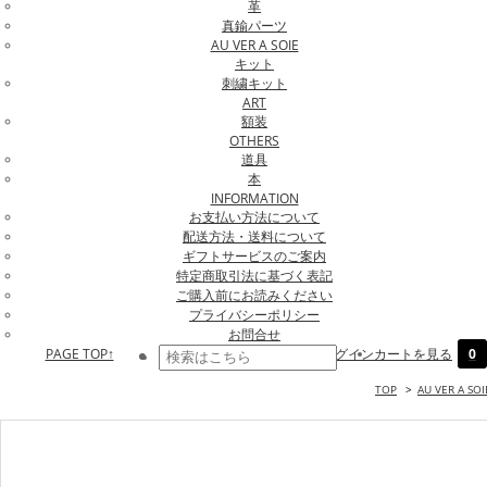
革
真鍮パーツ
AU VER A SOIE
キット
刺繍キット
ART
額装
OTHERS
道具
本
INFORMATION
お支払い方法について
配送方法・送料について
ギフトサービスのご案内
特定商取引法に基づく表記
ご購入前にお読みください
プライバシーポリシー
お問合せ
PAGE TOP↑
ログイン
カートを見る
0
TOP
>
AU VER A SO