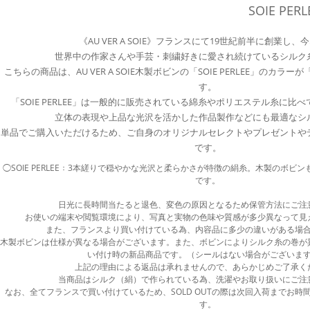
SOIE PE
《AU VER A SOIE》フランスにて19世紀前半に創業し、
世界中の作家さんや手芸・刺繍好きに愛され続けているシルク
こちらの商品は、AU VER A SOIE木製ボビンの「SOIE PERLEE」のカ
す。
「SOIE PERLEE」は一般的に販売されている綿糸やポリエステル糸に比
立体の表現や上品な光沢を活かした作品製作などにも最適なシ
単品でご購入いただけるため、ご自身のオリジナルセレクトやプレゼントや
です。
◯SOIE PERLEE：3本縒りで穏やかな光沢と柔らかさが特徴の絹糸。木製のボビ
です。
日光に長時間当たると退色、変色の原因となるため保管方法にご注
お使いの端末や閲覧環境により、写真と実物の色味や質感が多少異なって見
また、フランスより買い付けている為、内容品に多少の違いがある場
木製ボビンは仕様が異なる場合がございます。また、ボビンによりシルク糸の巻が
い付け時の新品商品です。（シールはない場合がございま
上記の理由による返品は承れませんので、あらかじめご了承く
当商品はシルク（絹）で作られている為、洗濯やお取り扱いにご注
なお、全てフランスで買い付けているため、SOLD OUTの際は次回入荷までお時
す。