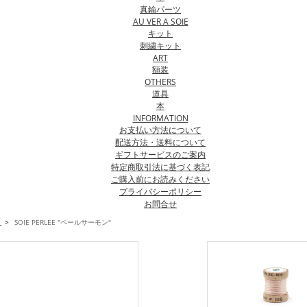
真鍮パーツ
AU VER A SOIE
キット
刺繍キット
ART
額装
OTHERS
道具
本
INFORMATION
お支払い方法について
配送方法・送料について
ギフトサービスのご案内
特定商取引法に基づく表記
ご購入前にお読みください
プライバシーポリシー
お問合せ
E
>
SOIE PERLEE "ペールサーモン"