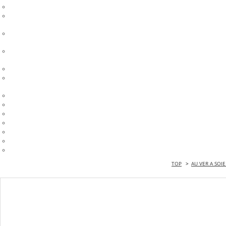
TOP
>
AU VER A SOI