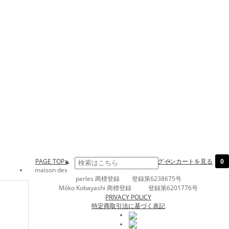
PAGE TOP↑
ログイン
カートを見る
0
maison des
perles 商標登録 登録第6238675号
Môko Kobayashi 商標登録 登録第6201776号
PRIVACY POLICY
特定商取引法に基づく表記