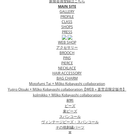
新規会員登録はこちら
MAIN SITE
GALLERY
PROFILE
CLASS
SHOPS
PRESS
WEB SHOP
アクセサリー
BROOCH
PINS
PIERCE
NECKLACE
HAIR ACCESSORY
BAG CHARM
Motofumi Tai × Môko Kobayashi collaboration
Yujiro Otsuki × Môko Kobayashi collaboration【WEB＋直営店限定販売】
kolmikko × Môko Kobayashi collaboration
材料
ビーズ
束ビーズ
スパンコール
ヴィンテージビーズ・スパンコール
その他刺繍パーツ
革