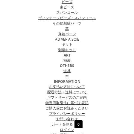
ビーズ
束ビーズ
スパンコール
ヴィンテージビーズ・スパンコール
その他刺繍パーツ
革
真鍮パーツ
AU VER A SOIE
キット
刺繍キット
ART
額装
OTHERS
道具
本
INFORMATION
お支払い方法について
配送方法・送料について
ギフトサービスのご案内
特定商取引法に基づく表記
ご購入前にお読みください
プライバシーポリシー
お問い合わせ
カートを見る
0
ログイン