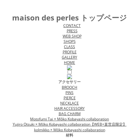
maison des perles トップページ
CONTACT
PRESS
WEB SHOP
SHOPS
CLASS
PROFILE
GALLERY
HOME
アクセサリー
BROOCH
PINS
PIERCE
NECKLACE
HAIR ACCESSORY
BAG CHARM
Motofumi Tai × Môko Kobayashi collaboration
Yujiro Otsuki × Môko Kobayashi collaboration【WEB+直営店限定】
kolmikko × Môko Kobayashi collaboration
材料