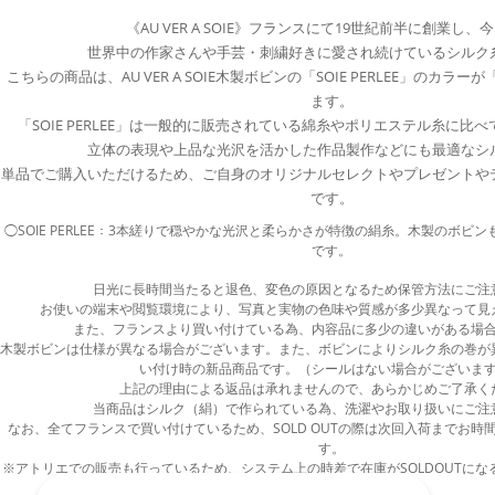
《AU VER A SOIE》フランスにて19世紀前半に創業し、
世界中の作家さんや手芸・刺繍好きに愛され続けているシルク
こちらの商品は、AU VER A SOIE木製ボビンの「SOIE PERLEE」のカ
ます。
「SOIE PERLEE」は一般的に販売されている綿糸やポリエステル糸に比
立体の表現や上品な光沢を活かした作品製作などにも最適なシ
単品でご購入いただけるため、ご自身のオリジナルセレクトやプレゼントや
です。
◯SOIE PERLEE：3本縒りで穏やかな光沢と柔らかさが特徴の絹糸。木製のボビ
です。
日光に長時間当たると退色、変色の原因となるため保管方法にご注
お使いの端末や閲覧環境により、写真と実物の色味や質感が多少異なって見
また、フランスより買い付けている為、内容品に多少の違いがある場
木製ボビンは仕様が異なる場合がございます。また、ボビンによりシルク糸の巻が
い付け時の新品商品です。（シールはない場合がございま
上記の理由による返品は承れませんので、あらかじめご了承く
当商品はシルク（絹）で作られている為、洗濯やお取り扱いにご注
なお、全てフランスで買い付けているため、SOLD OUTの際は次回入荷までお時
す。
※アトリエでの販売も行っているため、システム上の時差で在庫がSOLDOUTに
あらかじめご了承ください。