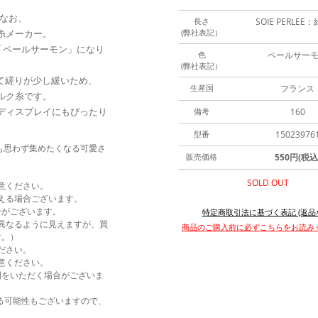
今なお、
長さ
SOIE PERLEE
糸メーカー。
(弊社表記）
ラーが「ペールサーモン」になり
色
ペールサー
(弊社表記）
べて縒りが少し緩いため、
生産国
フランス
ルク糸です。
ディスプレイにもぴったり
備考
160
型番
15023976
ンも思わず集めたくなる可愛さ
販売価格
550円(税込
SOLD OUT
意ください。
える場合ございます。
合がございます。
特定商取引法に基づく表記 (返品
異なるように見えますが、買
商品のご購入前に必ずこちらをお読み
す。）
ださい。
意ください。
間をいただく場合がございま
なる可能性もございますので、