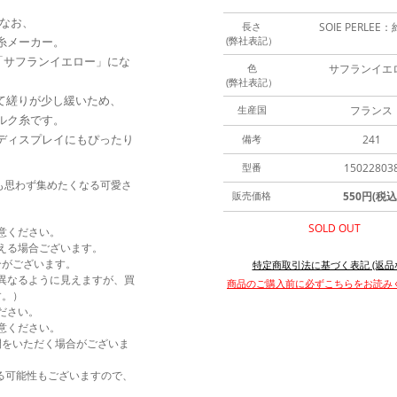
今なお、
長さ
SOIE PERLEE
糸メーカー。
(弊社表記）
ラーが「サフランイエロー」にな
色
サフランイエ
(弊社表記）
べて縒りが少し緩いため、
生産国
フランス
ルク糸です。
ディスプレイにもぴったり
備考
241
型番
15022803
ンも思わず集めたくなる可愛さ
販売価格
550円(税込
SOLD OUT
意ください。
える場合ございます。
合がございます。
特定商取引法に基づく表記 (返品
異なるように見えますが、買
商品のご購入前に必ずこちらをお読み
す。）
ださい。
意ください。
間をいただく場合がございま
なる可能性もございますので、