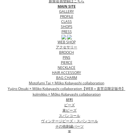
新規会員登録はこちら
MAIN SITE
GALLERY
PROFILE
CLASS
SHOPS
PRESS
WEB SHOP
アクセサリー
BROOCH
PINS
PIERCE
NECKLACE
HAIR ACCESSORY
BAG CHARM
Motofumi Tai × Môko Kobayashi collaboration
Yujiro Otsuki × Môko Kobayashi collaboration【WEB＋直営店限定販売】
kolmikko × Môko Kobayashi collaboration
材料
ビーズ
束ビーズ
スパンコール
ヴィンテージビーズ・スパンコール
その他刺繍パーツ
革