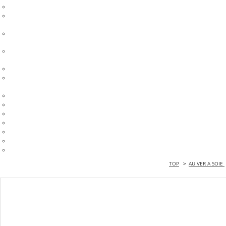
TOP
>
AU VER A SOIE