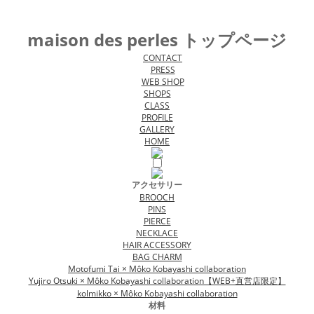
maison des perles トップページ
CONTACT
PRESS
WEB SHOP
SHOPS
CLASS
PROFILE
GALLERY
HOME
アクセサリー
BROOCH
PINS
PIERCE
NECKLACE
HAIR ACCESSORY
BAG CHARM
Motofumi Tai × Môko Kobayashi collaboration
Yujiro Otsuki × Môko Kobayashi collaboration【WEB+直営店限定】
kolmikko × Môko Kobayashi collaboration
材料