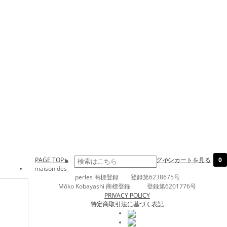
PAGE TOP↑
ログイン
カートを見る
0
maison des
perles 商標登録 登録第6238675号
Môko Kobayashi 商標登録 登録第6201776号
PRIVACY POLICY
特定商取引法に基づく表記