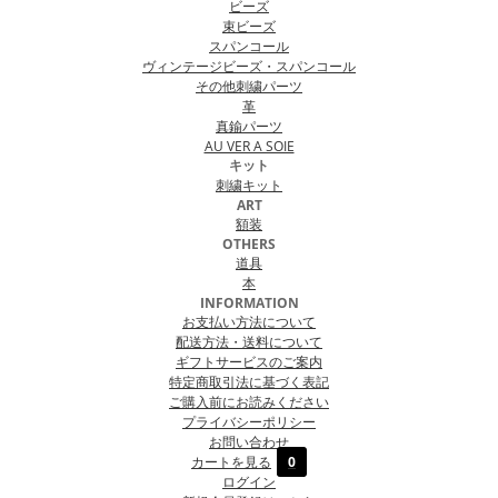
ビーズ
束ビーズ
スパンコール
ヴィンテージビーズ・スパンコール
その他刺繍パーツ
革
真鍮パーツ
AU VER A SOIE
キット
刺繍キット
ART
額装
OTHERS
道具
本
INFORMATION
お支払い方法について
配送方法・送料について
ギフトサービスのご案内
特定商取引法に基づく表記
ご購入前にお読みください
プライバシーポリシー
お問い合わせ
カートを見る
0
ログイン