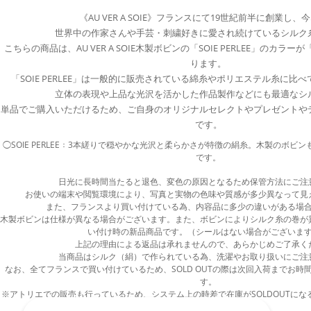
《AU VER A SOIE》フランスにて19世紀前半に創業し、
世界中の作家さんや手芸・刺繍好きに愛され続けているシルク
こちらの商品は、AU VER A SOIE木製ボビンの「SOIE PERLEE」のカ
ります。
「SOIE PERLEE」は一般的に販売されている綿糸やポリエステル糸に比
立体の表現や上品な光沢を活かした作品製作などにも最適なシ
単品でご購入いただけるため、ご自身のオリジナルセレクトやプレゼントや
です。
◯SOIE PERLEE：3本縒りで穏やかな光沢と柔らかさが特徴の絹糸。木製のボビ
です。
日光に長時間当たると退色、変色の原因となるため保管方法にご注
お使いの端末や閲覧環境により、写真と実物の色味や質感が多少異なって見
また、フランスより買い付けている為、内容品に多少の違いがある場
木製ボビンは仕様が異なる場合がございます。また、ボビンによりシルク糸の巻が
い付け時の新品商品です。（シールはない場合がございま
上記の理由による返品は承れませんので、あらかじめご了承く
当商品はシルク（絹）で作られている為、洗濯やお取り扱いにご注
なお、全てフランスで買い付けているため、SOLD OUTの際は次回入荷までお時
す。
※アトリエでの販売も行っているため、システム上の時差で在庫がSOLDOUTに
あらかじめご了承ください。