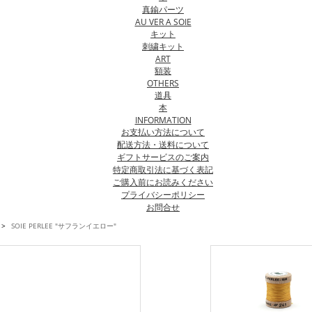
真鍮パーツ
AU VER A SOIE
キット
刺繍キット
ART
額装
OTHERS
道具
本
INFORMATION
お支払い方法について
配送方法・送料について
ギフトサービスのご案内
特定商取引法に基づく表記
ご購入前にお読みください
プライバシーポリシー
お問合せ
>
SOIE PERLEE "サフランイエロー"