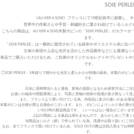
SOIE PER
《AU VER A SOIE》フランスにて19世紀前半に創業し、
世界中の作家さんや手芸・刺繍好きに愛され続けているシルク
こちらの商品は、AU VER A SOIE木製ボビンの「SOIE PERLEE」のカ
ます。
「SOIE PERLEE」は一般的に販売されている綿糸やポリエステル糸に比
立体の表現や上品な光沢を活かした作品製作などにも最適なシ
単品でご購入いただけるため、ご自身のオリジナルセレクトやプレゼントや
です。
◯SOIE PERLEE：3本縒りで穏やかな光沢と柔らかさが特徴の絹糸。木製のボビ
です。
日光に長時間当たると退色、変色の原因となるため保管方法にご注
お使いの端末や閲覧環境により、写真と実物の色味や質感が多少異なって見
また、フランスより買い付けている為、内容品に多少の違いがある場
木製ボビンは仕様が異なる場合がございます。また、ボビンによりシルク糸の巻が
い付け時の新品商品です。（シールはない場合がございま
上記の理由による返品は承れませんので、あらかじめご了承く
当商品はシルク（絹）で作られている為、洗濯やお取り扱いにご注
なお、全てフランスで買い付けているため、SOLD OUTの際は次回入荷までお時
す。