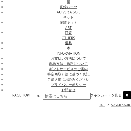
革
真鍮パーツ
AU VER A SOIE
キット
刺繍キット
ART
額装
OTHERS
道具
本
INFORMATION
お支払い方法について
配送方法・送料について
ギフトサービスのご案内
特定商取引法に基づく表記
ご購入前にお読みください
プライバシーポリシー
お問合せ
PAGE TOP↑
ログイン
カートを見る
0
TOP
>
AU VER A SOI