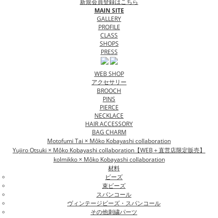
新規会員登録はこちら
MAIN SITE
GALLERY
PROFILE
CLASS
SHOPS
PRESS
WEB SHOP
アクセサリー
BROOCH
PINS
PIERCE
NECKLACE
HAIR ACCESSORY
BAG CHARM
Motofumi Tai × Môko Kobayashi collaboration
Yujiro Otsuki × Môko Kobayashi collaboration【WEB＋直営店限定販売】
kolmikko × Môko Kobayashi collaboration
材料
ビーズ
束ビーズ
スパンコール
ヴィンテージビーズ・スパンコール
その他刺繍パーツ