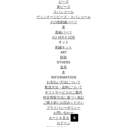
ビーズ
束ビーズ
スパンコール
ヴィンテージビーズ・スパンコール
その他刺繍パーツ
革
真鍮パーツ
AU VER A SOIE
キット
刺繍キット
ART
額装
OTHERS
道具
本
INFORMATION
お支払い方法について
配送方法・送料について
ギフトサービスのご案内
特定商取引法に基づく表記
ご購入前にお読みください
プライバシーポリシー
お問い合わせ
カートを見る
0
ログイン