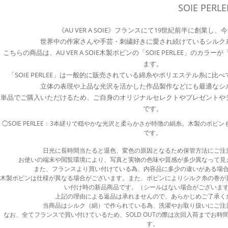
SOIE PER
《AU VER A SOIE》フランスにて19世紀前半に創業し、
世界中の作家さんや手芸・刺繍好きに愛され続けているシルク
こちらの商品は、AU VER A SOIE木製ボビンの「SOIE PERLEE」のカ
ます。
「SOIE PERLEE」は一般的に販売されている綿糸やポリエステル糸に比
立体の表現や上品な光沢を活かした作品製作などにも最適なシ
単品でご購入いただけるため、ご自身のオリジナルセレクトやプレゼントや
です。
◯SOIE PERLEE：3本縒りで穏やかな光沢と柔らかさが特徴の絹糸。木製のボビ
です。
日光に長時間当たると退色、変色の原因となるため保管方法にご注
お使いの端末や閲覧環境により、写真と実物の色味や質感が多少異なって見
また、フランスより買い付けている為、内容品に多少の違いがある場
木製ボビンは仕様が異なる場合がございます。また、ボビンによりシルク糸の巻が
い付け時の新品商品です。（シールはない場合がございま
上記の理由による返品は承れませんので、あらかじめご了承く
当商品はシルク（絹）で作られている為、洗濯やお取り扱いにご注
なお、全てフランスで買い付けているため、SOLD OUTの際は次回入荷までお時
す。