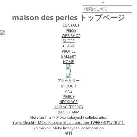
maison des perles トップページ
CONTACT
PRESS
WEB SHOP
SHOPS
CLASS
PROFILE
GALLERY
HOME
アクセサリー
BROOCH
PINS
PIERCE
NECKLACE
HAIR ACCESSORY
BAG CHARM
Motofumi Tai × Môko Kobayashi collaboration
Yujiro Otsuki × Môko Kobayashi collaboration【WEB+直営店限定】
kolmikko × Môko Kobayashi collaboration
材料