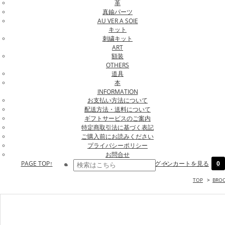
革
真鍮パーツ
AU VER A SOIE
キット
刺繍キット
ART
額装
OTHERS
道具
本
INFORMATION
お支払い方法について
配送方法・送料について
ギフトサービスのご案内
特定商取引法に基づく表記
ご購入前にお読みください
プライバシーポリシー
お問合せ
PAGE TOP↑
ログイン
カートを見る
0
TOP
>
BRO