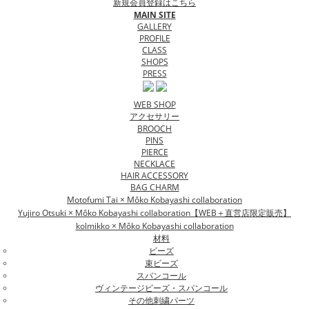
新規会員登録はこちら
MAIN SITE
GALLERY
PROFILE
CLASS
SHOPS
PRESS
WEB SHOP
アクセサリー
BROOCH
PINS
PIERCE
NECKLACE
HAIR ACCESSORY
BAG CHARM
Motofumi Tai × Môko Kobayashi collaboration
Yujiro Otsuki × Môko Kobayashi collaboration【WEB＋直営店限定販売】
kolmikko × Môko Kobayashi collaboration
材料
ビーズ
束ビーズ
スパンコール
ヴィンテージビーズ・スパンコール
その他刺繍パーツ