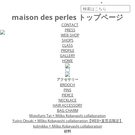
maison des perles トップページ
CONTACT
PRESS
WEB SHOP
SHOPS
CLASS
PROFILE
GALLERY
HOME
アクセサリー
BROOCH
PINS
PIERCE
NECKLACE
HAIR ACCESSORY
BAG CHARM
Motofumi Tai × Môko Kobayashi collaboration
Yujiro Otsuki × Môko Kobayashi collaboration【WEB+直営店限定】
kolmikko × Môko Kobayashi collaboration
材料