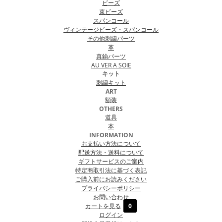
ビーズ
束ビーズ
スパンコール
ヴィンテージビーズ・スパンコール
その他刺繍パーツ
革
真鍮パーツ
AU VER A SOIE
キット
刺繍キット
ART
額装
OTHERS
道具
本
INFORMATION
お支払い方法について
配送方法・送料について
ギフトサービスのご案内
特定商取引法に基づく表記
ご購入前にお読みください
プライバシーポリシー
お問い合わせ
カートを見る
0
ログイン