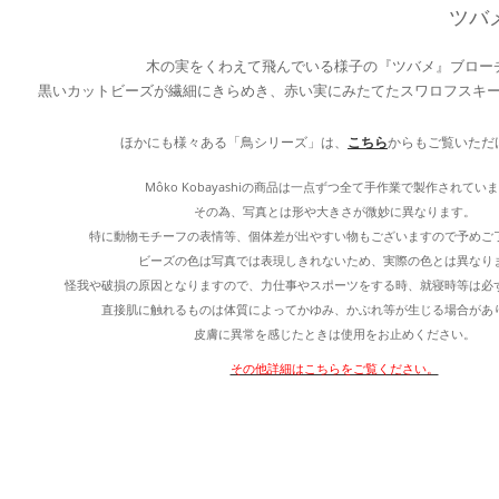
ツバ
木の実をくわえて飛んでいる様子の『ツバメ』ブロー
黒いカットビーズが繊細にきらめき、赤い実にみたてたスワロフスキ
ほかにも様々ある「鳥シリーズ」は、
こちら
からもご覧いただ
Môko Kobayashiの商品は一点ずつ全て手作業で製作されてい
その為、写真とは形や大きさが微妙に異なります。
特に動物モチーフの表情等、個体差が出やすい物もございますので予めご
ビーズの色は写真では表現しきれないため、実際の色とは異なり
怪我や破損の原因となりますので、力仕事やスポーツをする時、就寝時等は必
直接肌に触れるものは体質によってかゆみ、かぶれ等が生じる場合があ
皮膚に異常を感じたときは使用をお止めください。
その他詳細はこちらをご覧ください。