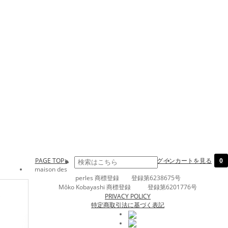
PAGE TOP↑
ログイン
カートを見る
0
maison des
perles 商標登録 登録第6238675号
Môko Kobayashi 商標登録 登録第6201776号
PRIVACY POLICY
特定商取引法に基づく表記