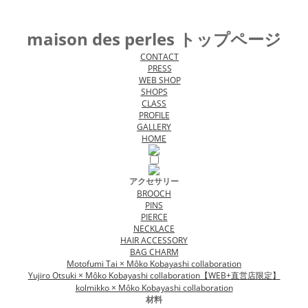
maison des perles トップページ
CONTACT
PRESS
WEB SHOP
SHOPS
CLASS
PROFILE
GALLERY
HOME
アクセサリー
BROOCH
PINS
PIERCE
NECKLACE
HAIR ACCESSORY
BAG CHARM
Motofumi Tai × Môko Kobayashi collaboration
Yujiro Otsuki × Môko Kobayashi collaboration【WEB+直営店限定】
kolmikko × Môko Kobayashi collaboration
材料