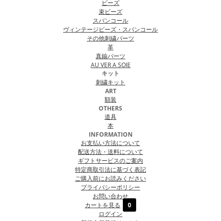
ビーズ
束ビーズ
スパンコール
ヴィンテージビーズ・スパンコール
その他刺繍パーツ
革
真鍮パーツ
AU VER A SOIE
キット
刺繍キット
ART
額装
OTHERS
道具
本
INFORMATION
お支払い方法について
配送方法・送料について
ギフトサービスのご案内
特定商取引法に基づく表記
ご購入前にお読みください
プライバシーポリシー
お問い合わせ
カートを見る
0
ログイン