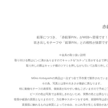
赤
鉛筆につづき、「赤鉛筆PIN」がWEBへ登場です！
吹き出しモチーフや「鉛筆PIN」との相性が抜群で
※金具の取り扱い説明
取り付ける際はピンに溝がありますのでキャッチを”カチッ”と音がするまで押
取り外しの際はキャッチ横のツマミを押しながら引いてお取り外し
Môko Kobayashiの商品は一点ずつ全て手作業で製作されてい
その為、写真とは形や大きさが微妙に異なります。
特に動物モチーフの表情等、個体差が出やすい物もございますので予めご
ビーズの色は写真では表現しきれないため、実際の色とは異なり
怪我や破損の原因となりますので、力仕事やスポーツをする時、就寝時等は必
直接肌に触れるものは体質によってかゆみ、かぶれ等が生じる場合があ