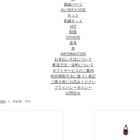
真鍮パーツ
AU VER A SOIE
キット
刺繍キット
ART
額装
OTHERS
道具
本
INFORMATION
お支払い方法について
配送方法・送料について
ギフトサービスのご案内
特定商取引法に基づく表記
ご購入前にお読みください
プライバシーポリシー
お問合せ
PINS
>
赤鉛筆 PIN