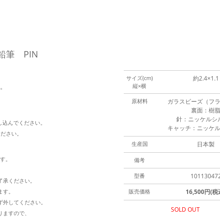
鉛筆 PIN
サイズ(cm)
約2.4×1.1
す。
縦×横
原材料
ガラスビーズ（フ
裏面：樹
針：ニッケルシ
し込んでください。
キャッチ：ニッケ
ください。
生産国
日本製
ます。
備考
型番
10113047
了承ください。
ます。
販売価格
16,500円(税
ず外してください。
SOLD OUT
りますので、