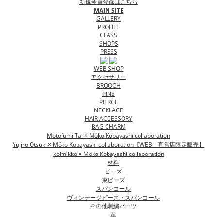
新規会員登録はこちら
MAIN SITE
GALLERY
PROFILE
CLASS
SHOPS
PRESS
WEB SHOP
アクセサリー
BROOCH
PINS
PIERCE
NECKLACE
HAIR ACCESSORY
BAG CHARM
Motofumi Tai × Môko Kobayashi collaboration
Yujiro Otsuki × Môko Kobayashi collaboration【WEB＋直営店限定販売】
kolmikko × Môko Kobayashi collaboration
材料
ビーズ
束ビーズ
スパンコール
ヴィンテージビーズ・スパンコール
その他刺繍パーツ
革